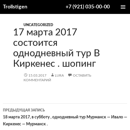
Trollstigen
+7 (921) 035-00-00
ПЕРЕЙТИ
ОСНОВ
К
МЕНЮ
СОДЕРЖИМОМУ
UNCATEGORIZED
17 марта 2017
состоится
однодневный тур В
Киркенес . шопинг
15.03.2017
LURA
ОСТАВИТЬ
КОММЕНТАРИЙ
Навигация
ПРЕДЫДУЩАЯ ЗАПИСЬ
по
18 марта 2017, в субботу , однодневный тур Мурманск — Ивало —
Киркенес — Мурманск .
записям