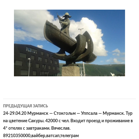
Навигация
ПРЕДЫДУЩАЯ ЗАПИСЬ
по
24-29.04.20 Мурманск — Стокгольм — Уппсала — Мурманск. Тур
на цветение Сакуры. 42000 с чел. Входит проезд и проживание в
записям
4* отелях с завтраками. Вячеслав.
89210350000,вайбер,ватсап,телеграм