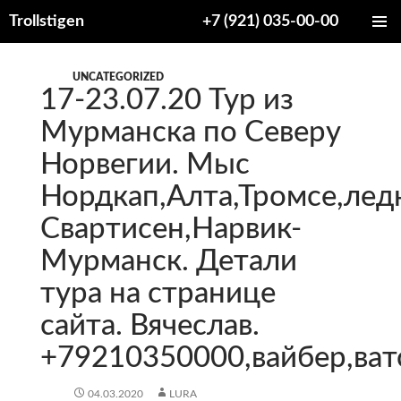
Trollstigen
+7 (921) 035-00-00
ПЕРЕЙТИ
ОСНОВ
К
МЕНЮ
СОДЕРЖИМОМУ
UNCATEGORIZED
17-23.07.20 Тур из
Мурманска по Северу
Норвегии. Мыс
Нордкап,Алта,Тромсе,лед
Свартисен,Нарвик-
Мурманск. Детали
тура на странице
сайта. Вячеслав.
+79210350000,вайбер,ват
04.03.2020
LURA