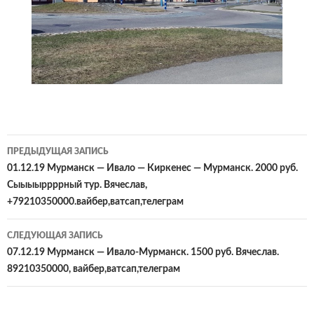
Навигация
ПРЕДЫДУЩАЯ ЗАПИСЬ
по
01.12.19 Мурманск — Ивало — Киркенес — Мурманск. 2000 руб.
Сыыыыррррный тур. Вячеслав,
записям
+79210350000.вайбер,ватсап,телеграм
СЛЕДУЮЩАЯ ЗАПИСЬ
07.12.19 Мурманск — Ивало-Мурманск. 1500 руб. Вячеслав.
89210350000, вайбер,ватсап,телеграм