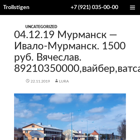
Trollstigen
+7 (921) 035-00-00
ПЕРЕЙТИ
ОСНОВ
К
МЕНЮ
СОДЕРЖИМОМУ
UNCATEGORIZED
04.12.19 Мурманск —
Ивало-Мурманск. 1500
руб. Вячеслав.
89210350000,вайбер,ватса
22.11.2019
LURA