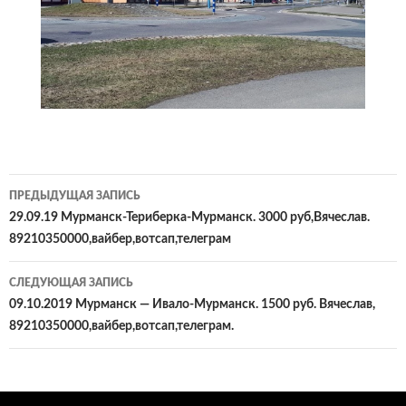
Навигация
ПРЕДЫДУЩАЯ ЗАПИСЬ
по
29.09.19 Мурманск-Териберка-Мурманск. 3000 руб,Вячеслав.
89210350000,вайбер,вотсап,телеграм
записям
СЛЕДУЮЩАЯ ЗАПИСЬ
09.10.2019 Мурманск — Ивало-Мурманск. 1500 руб. Вячеслав,
89210350000,вайбер,вотсап,телеграм.