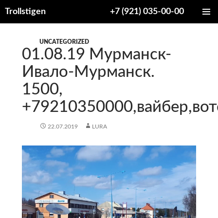
Trollstigen
+7 (921) 035-00-00
ПЕРЕЙТИ
ОСНОВ
К
МЕНЮ
СОДЕРЖИМОМУ
UNCATEGORIZED
01.08.19 Мурманск-
Ивало-Мурманск.
1500,
+79210350000,вайбер,вот
22.07.2019
LURA