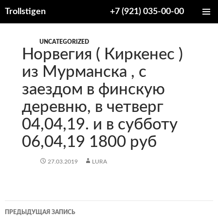
Trollstigen
+7 (921) 035-00-00
ПЕРЕЙТИ
ОСНОВ
К
МЕНЮ
СОДЕРЖИМОМУ
UNCATEGORIZED
Норвегия ( Киркенес )
из Мурманска , с
заездом в финскую
деревню, в четверг
04,04,19. и в субботу
06,04,19 1800 руб
27.03.2019
LURA
Навигация
ПРЕДЫДУЩАЯ ЗАПИСЬ