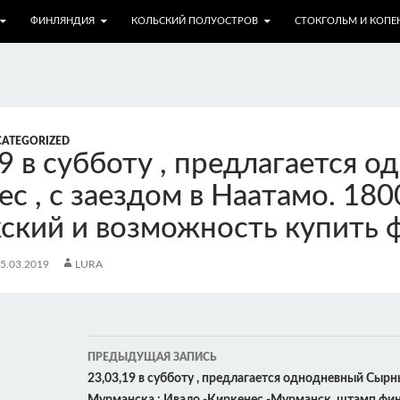
ФИНЛЯНДИЯ
КОЛЬСКИЙ ПОЛУОСТРОВ
СТОКГОЛЬМ И КОПЕ
ATEGORIZED
19 в субботу , предлагается 
с , с заездом в Наатамо. 18
ский и возможность купить 
5.03.2019
LURA
Навигация
ПРЕДЫДУЩАЯ ЗАПИСЬ
по
23,03,19 в субботу , предлагается однодневный Сырн