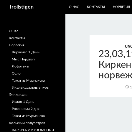
ПЕРЕЙТИ К СОДЕРЖИМОМУ
Trollstigen
О НАС
КОНТАКТЫ
НОРВЕГИЯ
О нас
Контакты
Норвегия
UNC
23,03,
Киркенес 1 День
Мыс Нордкап
Киркене
Лофотены
норвеж
Осло
Такси из Мурманска
1
Индивидуальные туры
Финляндия
Ивало 1 День
Рованиеми 2 дня
Такси из Мурманска
Кольский полуостров
ВАРЗУГА И КУЗОМЕНЬ 3