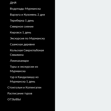
ДНЯ
Водопады Мурманска
Варзуга и Кузомень 2 дня
Териберка 1 день
Северное сияние
Кировск 1 день
Экскурсия по Мурманску
Саамская деревня
Кольская Сверхглубокая
Скважина
Лиинахамари
Туры и экскурсии из
Мурманска
тур в Кандалакшу из
Мурманска 1 день
Стокгольм и Копенгаген
Расписание туров
ОТЗЫВЫ