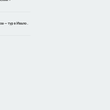
нский +
а — тур в Ивало .