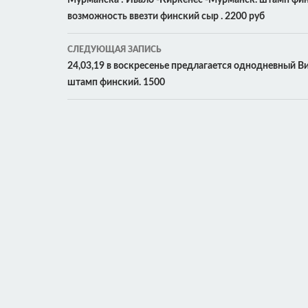
Мурманска : Ивало -Киркенес -Мурманск. штамп фи
записям
возможность ввезти финский сыр . 2200 руб
СЛЕДУЮЩАЯ ЗАПИСЬ
24,03,19 в воскресенье предлагается однодневный Виз
штамп финский. 1500