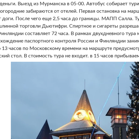
 деньги. Выезд из Мурманска в 05-00. Автобус собирает тур
огородние забираются от отелей. Первая остановка на марш
т доги. После чего еще 2,5 часа до границы. МАПП Салла.
шлинной торговли Дьютифри. Спиртное и сигареты разрешаю
инляндии составляет 72 часа. В рамках двухдневного тура
хождение паспортного контроля России и Финляндии занимае
о 13 часов по Московскому времени на маршруте предусмот
ский стол. В стоимость тура не входит. в 15 часов прибывае