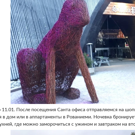
о 11.01. После посещения Санта офиса отправляемся на шоп
я в дом или в аппартаменты в Рованиеми. Ночевка бронируе
ухней, где можно заморочиться с ужином и завтраком на вт