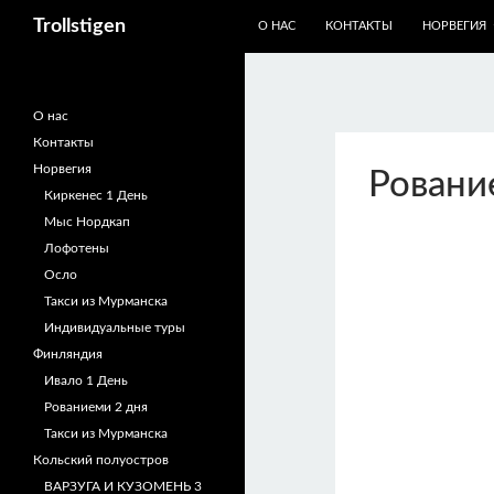
ПЕРЕЙТИ К СОДЕРЖИМОМУ
Trollstigen
О НАС
КОНТАКТЫ
НОРВЕГИЯ
О нас
Контакты
Норвегия
Ровани
Киркенес 1 День
Мыс Нордкап
Лофотены
Осло
Такси из Мурманска
Индивидуальные туры
Финляндия
Ивало 1 День
Рованиеми 2 дня
Такси из Мурманска
Кольский полуостров
ВАРЗУГА И КУЗОМЕНЬ 3