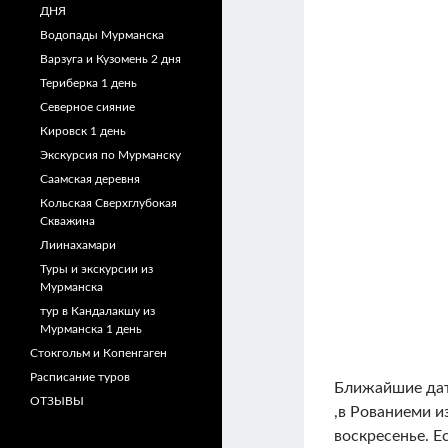
ДНЯ
Водопады Мурманска
Варзуга и Кузомень 2 дня
Териберка 1 день
Северное сияние
Кировск 1 день
Экскурсия по Мурманску
Саамская деревня
Кольская Сверхглубокая
Скважина
Лиинахамари
Туры и экскурсии из
Мурманска
тур в Кандалакшу из
Мурманска 1 день
Стокгольм и Копенгаген
Расписание туров
Ближайшие даты
ОТЗЫВЫ
,в Рованиеми 
воскресенье. Е