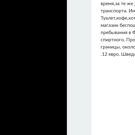
время,за те же
транспорта. Ин
Туалет,кофе,хо
магазин беспо
пребывания в Ф
спиртного. Про
границы, окол
.12 евро. Швед